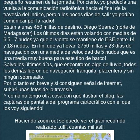
pequeño resumen de la jornada. Por cierto, yo predecía una
vuelta a la comunicación radiofónica hacia el final de la
travesía del Índico, pero a los pocos días de salir ya podían
comunicar por la radio!
Están a unas 450 millas de destino, Diego Suarez (norte de
Madagascar) Los últimos días están volando con medias de
6,5 - 7 nudos ya que el viento se mantiene de ESE entre 14
y 18 nudos. En fin, que ya llevan 2750 millas y 23 días de
navegación con una media de velocidad de 5 nudos que es
una media muy buena para este tipo de barco!
Salvo los últimos días, que encontraron algo de lluvia, todos
los demás fueron de navegación tranquila, placentera y sin
ningún sobresalto.
Por lo tanto en breve y si consiguen señal de internet,
subiré unas fotos de la travesía.
Y como no tengo otra cosa con que ilustrar el blog, las
capturas de pantalla del programa cartocráfico con el que
los voy siguiendo!
Haciendo zoom out se puede ver el gran recorrido
realizado...ufff, cuantas millas!!!