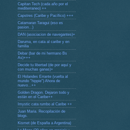
Capitan Tech (cada año por el
mediterraneo) ++
Capstres (Caribe y Pacífico) +++
Catamaran Taragui (eso es
pasion...)
DAN (asociacion de navegantes)+
Daruma, en cata al caribe y en
familia
Debar (bar de mi hermano Bs
As)+++
Decide tu libertad (de por aquí y
con muchas ganas)+
El Holandes Errante (vuelta al
mundo "hippie") Ahora de
nuevo...++
Golden Dragon. Dejaron todo y
están en el Caribe++
Imystic cata rumbo al Caribe ++
Juan Maria. Recopilación de
blogs.
Kismet (de España a Argentina)