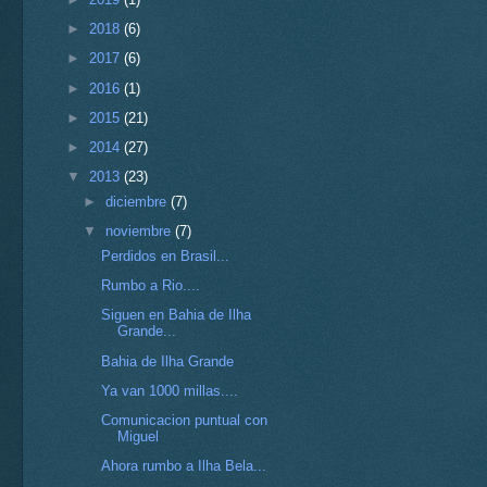
►
2018
(6)
►
2017
(6)
►
2016
(1)
►
2015
(21)
►
2014
(27)
▼
2013
(23)
►
diciembre
(7)
▼
noviembre
(7)
Perdidos en Brasil...
Rumbo a Rio....
Siguen en Bahia de Ilha
Grande...
Bahia de Ilha Grande
Ya van 1000 millas....
Comunicacion puntual con
Miguel
Ahora rumbo a Ilha Bela...