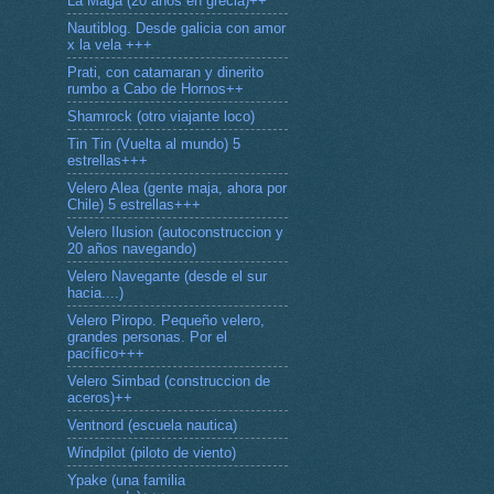
La Maga (20 años en grecia)++
Nautiblog. Desde galicia con amor
x la vela +++
Prati, con catamaran y dinerito
rumbo a Cabo de Hornos++
Shamrock (otro viajante loco)
Tin Tin (Vuelta al mundo) 5
estrellas+++
Velero Alea (gente maja, ahora por
Chile) 5 estrellas+++
Velero Ilusion (autoconstruccion y
20 años navegando)
Velero Navegante (desde el sur
hacia....)
Velero Piropo. Pequeño velero,
grandes personas. Por el
pacífico+++
Velero Simbad (construccion de
aceros)++
Ventnord (escuela nautica)
Windpilot (piloto de viento)
Ypake (una familia