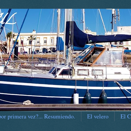
por primera vez?... Resumiendo.
El velero
El C