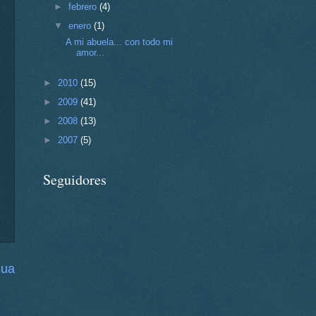
►
febrero
(4)
▼
enero
(1)
A mi abuela... con todo mi
amor...
►
2010
(15)
►
2009
(41)
►
2008
(13)
►
2007
(5)
Seguidores
gua