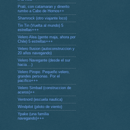
Prati, con catamaran y dinerito
rumbo a Cabo de Hornos++
Shamrock (otro viajante loco)
Tin Tin (Vuelta al mundo) 5
estrellas+++
Velero Alea (gente maja, ahora por
Chile) 5 estrellas+++
Velero Ilusion (autoconstruccion y
20 años navegando)
Velero Navegante (desde el sur
hacia....)
Velero Piropo. Pequeño velero,
grandes personas. Por el
pacífico+++
Velero Simbad (construccion de
aceros)++
Ventnord (escuela nautica)
Windpilot (piloto de viento)
Ypake (una familia
navegando)+++