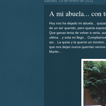
sábado, 15 de enero de 2011
A mi abuela... con 
Hoy nos ha dejado mi abuela... quiza
de un ser querido, pero queria expre
Que ganas tenia de volver a verla, au
ultima... y esta no llego... Cumpliamo
asi... La quise y la querre un monton.
que nos dejan nunca querrian vernos tr
Martin...