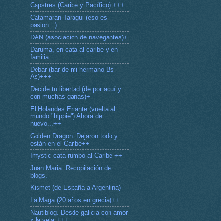
Capstres (Caribe y Pacífico) +++
Catamaran Taragui (eso es
pasion...)
DAN (asociacion de navegantes)+
Daruma, en cata al caribe y en
familia
Debar (bar de mi hermano Bs
As)+++
Decide tu libertad (de por aquí y
con muchas ganas)+
El Holandes Errante (vuelta al
mundo "hippie") Ahora de
nuevo...++
Golden Dragon. Dejaron todo y
están en el Caribe++
Imystic cata rumbo al Caribe ++
Juan Maria. Recopilación de
blogs.
Kismet (de España a Argentina)
La Maga (20 años en grecia)++
Nautiblog. Desde galicia con amor
x la vela +++