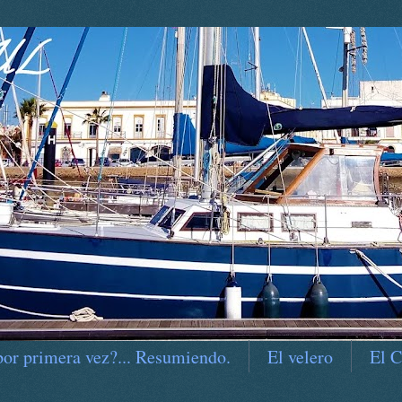
por primera vez?... Resumiendo.
El velero
El C