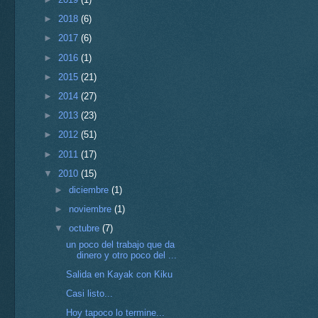
►
2018
(6)
►
2017
(6)
►
2016
(1)
►
2015
(21)
►
2014
(27)
►
2013
(23)
►
2012
(51)
►
2011
(17)
▼
2010
(15)
►
diciembre
(1)
►
noviembre
(1)
▼
octubre
(7)
un poco del trabajo que da
dinero y otro poco del ...
Salida en Kayak con Kiku
Casi listo...
Hoy tapoco lo termine...