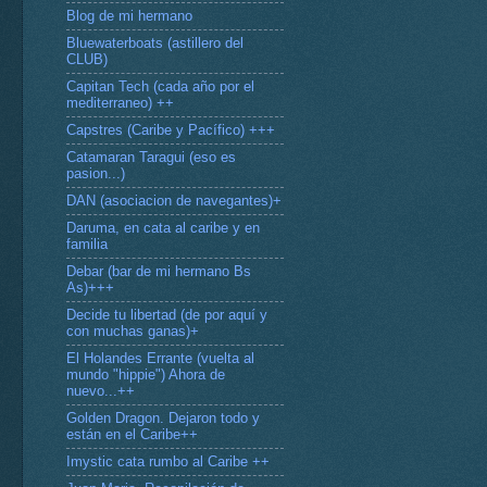
Blog de mi hermano
Bluewaterboats (astillero del
CLUB)
Capitan Tech (cada año por el
mediterraneo) ++
Capstres (Caribe y Pacífico) +++
Catamaran Taragui (eso es
pasion...)
DAN (asociacion de navegantes)+
Daruma, en cata al caribe y en
familia
Debar (bar de mi hermano Bs
As)+++
Decide tu libertad (de por aquí y
con muchas ganas)+
El Holandes Errante (vuelta al
mundo "hippie") Ahora de
nuevo...++
Golden Dragon. Dejaron todo y
están en el Caribe++
Imystic cata rumbo al Caribe ++