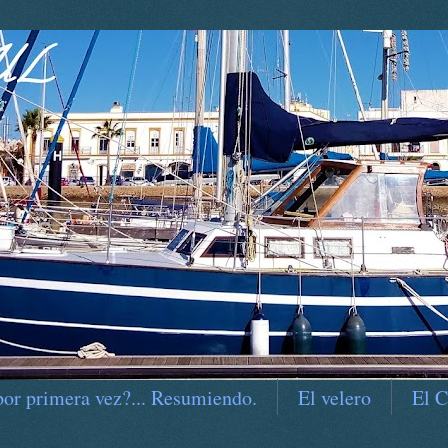
por primera vez?... Resumiendo.
El velero
El C