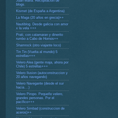
Juan Maria. Recopilación de
blogs.
Kismet (de España a Argentina)
La Maga (20 años en grecia)++
Nautiblog. Desde galicia con amor
x la vela +++
Prati, con catamaran y dinerito
rumbo a Cabo de Hornos++
Shamrock (otro viajante loco)
Tin Tin (Vuelta al mundo) 5
estrellas+++
Velero Alea (gente maja, ahora por
Chile) 5 estrellas+++
Velero Ilusion (autoconstruccion y
20 años navegando)
Velero Navegante (desde el sur
hacia....)
Velero Piropo. Pequeño velero,
grandes personas. Por el
pacífico+++
Velero Simbad (construccion de
aceros)++